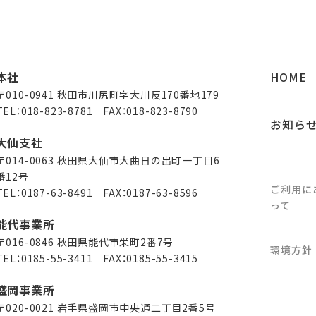
本社
HOME
〒010-0941 秋田市川尻町字大川反170番地179
TEL：
018-823-8781
FAX：018-823-8790
お知ら
大仙支社
〒014-0063 秋田県大仙市大曲日の出町一丁目6
番12号
ご利用に
TEL：
0187-63-8491
FAX：0187-63-8596
って
能代事業所
〒016-0846 秋田県能代市栄町2番7号
環境方針
TEL：
0185-55-3411
FAX：0185-55-3415
盛岡事業所
〒020-0021 岩手県盛岡市中央通二丁目2番5号